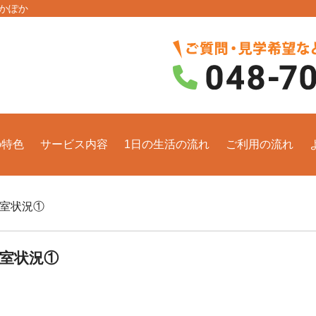
っかぽか
の特色
サービス内容
1日の生活の流れ
ご利用の流れ
空室状況①
空室状況①